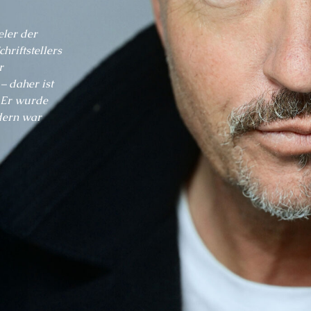
eler der
hriftstellers
r
– daher ist
. Er wurde
dern war