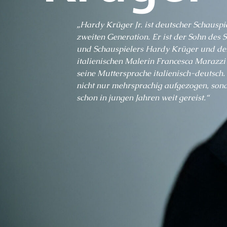
„Hardy Krüger Jr. ist deutscher Schauspi
zweiten Generation. Er ist der Sohn des Sc
und Schauspielers Hardy Krüger und de
italienischen Malerin Francesca Marazzi 
seine Muttersprache italienisch-deutsch
nicht nur mehrsprachig aufgezogen, son
schon in jungen Jahren weit gereist.“