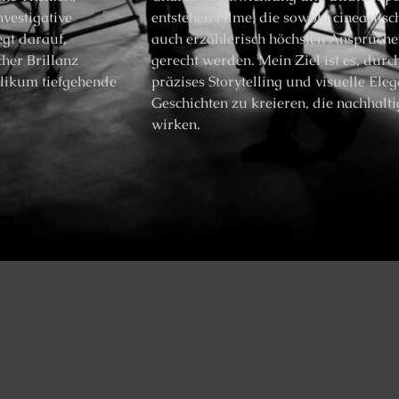
nvestigative
entstehen Filme, die sowohl cineastisc
egt darauf,
auch erzählerisch höchsten Ansprüch
cher Brillanz
gerecht werden. Mein Ziel ist es, durc
likum tiefgehende
präzises Storytelling und visuelle Ele
Geschichten zu kreieren, die nachhalti
wirken.