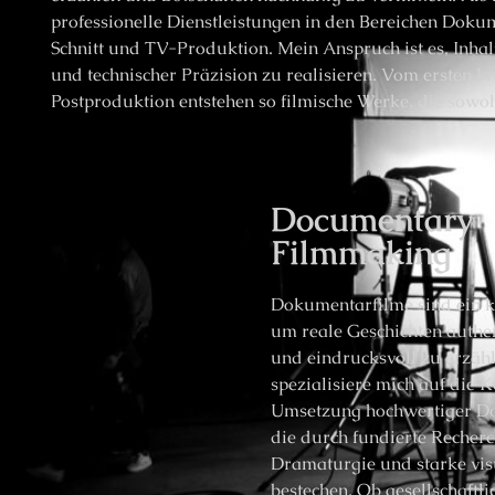
professionelle Dienstleistungen in den Bereichen Dok
Schnitt und TV-Produktion. Mein Anspruch ist es, Inhalt
und technischer Präzision zu realisieren. Vom ersten kr
Postproduktion entstehen so filmische Werke, die sowohl
Documentary
Filmmaking
Dokumentarfilme sind ein k
um reale Geschichten authe
und eindrucksvoll zu erzähl
spezialisiere mich auf die 
Umsetzung hochwertiger D
die durch fundierte Recherc
Dramaturgie und starke vis
bestechen. Ob gesellschaftl