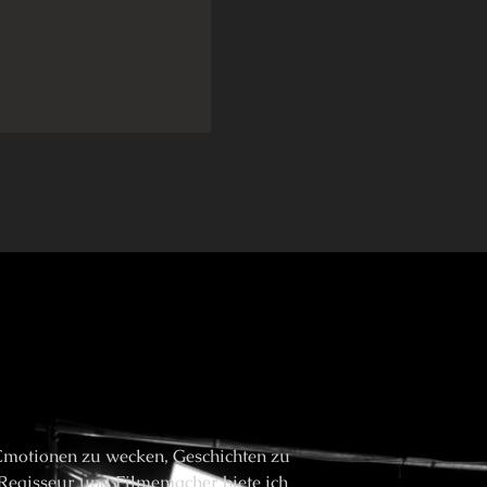
, Emotionen zu wecken, Geschichten zu
 Regisseur und Filmemacher biete ich