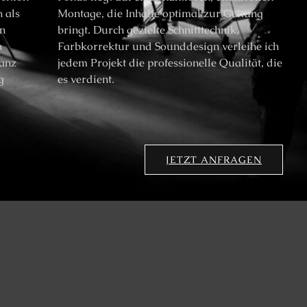
h als
Montage, die Inhalte optimal zur Geltung
en
bringt. Durch gezielte Schnitttechnik,
h
Farbkorrektur und Sounddesign verleihe ich
ganz
jedem Projekt die professionelle Qualität, die
g
es verdient.
JETZT ANFRAGEN