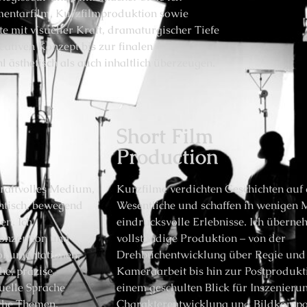
umentarfilm, Kurzfilmproduktion sowie
e mit visueller Kraft, dramaturgischer Tiefe
eativen Konzept bis zur finalen
 ästhetisch als auch inhaltlich überzeugen.
Short Film
Production
raftvolles Medium,
Kurzfilme verdichten Geschichten auf
ntisch, bewegend
Wesentliche und schaffen in wenigen 
en. Ich
eindrucksvolle Erlebnisse. Ich überne
Konzeption und
vollständige Produktion – von der
okumentationen,
Drehbuchentwicklung über Regie und
he, präzise
Kameraarbeit bis hin zur Postprodukt
uelle Sprache
einem geschulten Blick für Inszenieru
iche Themen,
Charakterentwicklung und Bildkompo