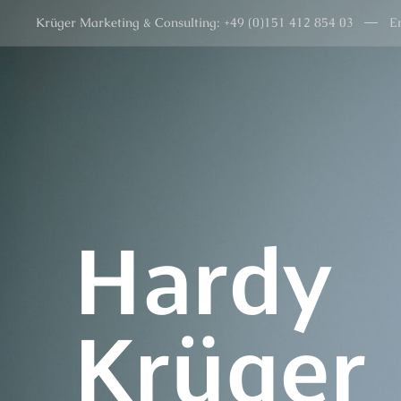
Krüger Marketing & Consulting: +49 (0)151 412 854 03
E
Hardy
Krüger