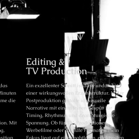
Editing &
TV Production
 das
Ein exzellenter Schnitt ist das Fundament
Minuten
einer wirkungsvollen Erzählstruktur. In der
hme die
Postproduktion gestalte ich visuelle
Narrative mit einem feinen Gespür für
Timing, Rhythmus und dramaturgische
ion. Mit
Spannung. Ob für TV-Produktionen,
ng,
Werbefilme oder digitale Formate – mein
sition
Fokus liegt auf einer nahtlosen, effektvollen