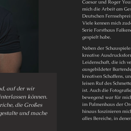
Caesar und Roger Youn
mich die Arbeit am Ges
Deutschen Fernsehpreis
Viele kennen mich zude
Serie Forsthaus Falkena
gespielt habe.
Neben der Schauspiele
kreative Ausdrucksfor
Leidenschaft, die ich v
ausgebildeter Bartender
kreativen Schaffens, 
leisen Ruf des Schmette
d, auf der wir
ist. Auch die Fotografi
interlassen können.
bewegend war für mich
triche, die Großes
im Palmenhaus der Ora
hinaus faszinieren mic
 gestalte und mache
alles Bereiche, in dene